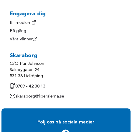
Hylte
Trollhättan
Härryda
Uddevalla
Engagera dig
Kungsbacka
Ulricehamn
Bli medlem
På gång
Kungälv
Varberg
Våra vänner
Laholm
Vårgårda
Lerum
Vänersborg
Skaraborg
Lilla Edet
Åmål
C/O Pär Johnson
Lysekil
Öckerö
Salebygatan 24
531 38 Lidköping
Mark
0709 - 42 30 13
skaraborg@liberalerna.se
Följ oss på sociala medier