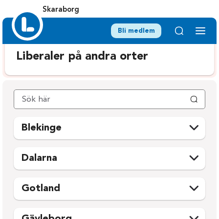
Skaraborg
Bli medlem
Liberaler på andra orter
Blekinge
Karlshamn
Ronneby
Dalarna
Karlskrona
Sölvesborg
Avesta
Mora
Olofström
Gotland
Borlänge
Orsa
Gotland
Falun
Rättvik