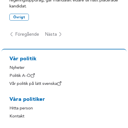
regeringsuppdrag, går mandatet vidare till näst placerade
kandidat.
Övrigt
Föregående
Nästa
Vår politik
Nyheter
Politik A-Ö
Vår politik på lätt svenska
Våra politiker
Hitta person
Kontakt