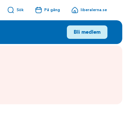
Sök
På gång
liberalerna.se
Bli medlem