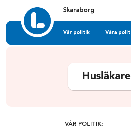
Sök på skaraborg.liberalerna.se
Skaraborg
Vår politik
Våra polit
Husläkare
VÅR POLITIK: