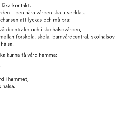
 läkarkontakt.
rden – den nära vården ska utvecklas.
chansen att lyckas och må bra:
 vårdcentraler och i skolhälsovården,
ellan förskola, skola, barnvårdcentral, skolhälsov
hälsa.
 ska kunna få vård hemma:
,
ård i hemmet,
 hälsa.