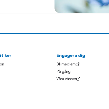
itiker
Engagera dig
son
Bli medlem
På gång
Våra vänner