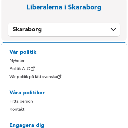
Liberalerna i Skaraborg
Skaraborg
Essunga
Mariestad
Falköping
Skara
Vår politik
Grästorp
Skövde
Nyheter
Gullspång
Tibro
Politik A-Ö
Vår politik på lätt svenska
Götene
Tidaholm
Hjo
Töreboda
Våra politiker
Karlsborg
Vara
Hitta person
Lidköping
Kontakt
Engagera dig