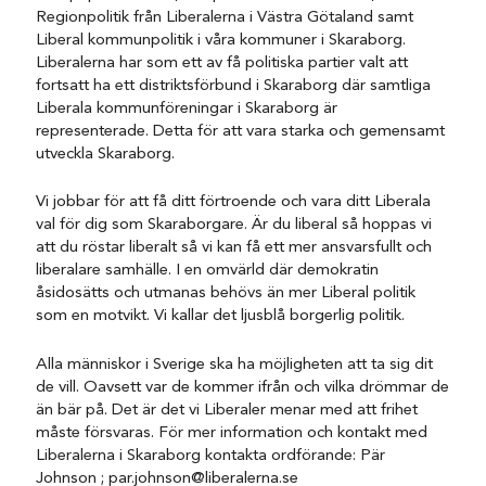
Regionpolitik från Liberalerna i Västra Götaland samt
Liberal kommunpolitik i våra kommuner i Skaraborg.
Liberalerna har som ett av få politiska partier valt att
fortsatt ha ett distriktsförbund i Skaraborg där samtliga
Liberala kommunföreningar i Skaraborg är
representerade. Detta för att vara starka och gemensamt
utveckla Skaraborg.
Vi jobbar för att få ditt förtroende och vara ditt Liberala
val för dig som Skaraborgare. Är du liberal så hoppas vi
att du röstar liberalt så vi kan få ett mer ansvarsfullt och
liberalare samhälle. I en omvärld där demokratin
åsidosätts och utmanas behövs än mer Liberal politik
som en motvikt. Vi kallar det ljusblå borgerlig politik.
Alla människor i Sverige ska ha möjligheten att ta sig dit
de vill. Oavsett var de kommer ifrån och vilka drömmar de
än bär på. Det är det vi Liberaler menar med att frihet
måste försvaras. För mer information och kontakt med
Liberalerna i Skaraborg kontakta ordförande: Pär
Johnson ; par.johnson@liberalerna.se