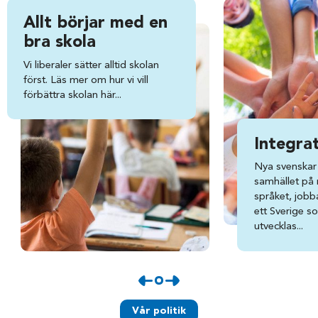
Allt börjar med en
bra skola
Vi liberaler sätter alltid skolan
först. Läs mer om hur vi vill
förbättra skolan här...
Integra
Nya svenskar 
samhället på ri
språket, jobba
ett Sverige s
utvecklas...
Vår politik