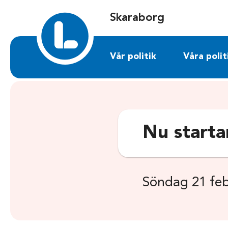
Sök på skaraborg.liberalerna.se
Skaraborg
Vår politik
Våra polit
Nu starta
Söndag 21 feb