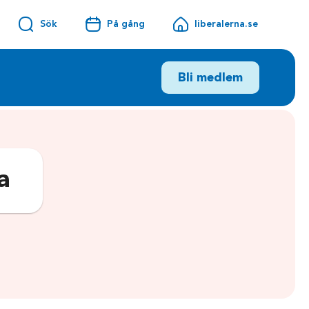
Sök
På gång
liberalerna.se
Bli medlem
a