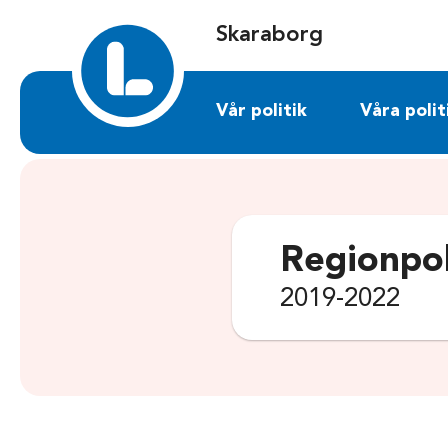
Sök på skaraborg.liberalerna.se
Skaraborg
Vår politik
Våra polit
Regionpol
2019-2022