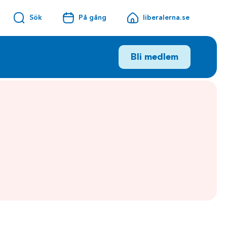
Sök
På gång
liberalerna.se
Bli medlem