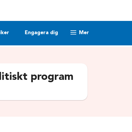
iker
Engagera dig
Mer
itiskt program