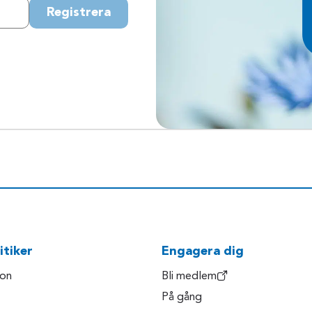
Registrera
itiker
Engagera dig
son
Bli medlem
På gång